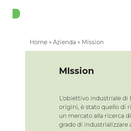
Open
Close
Skip
to
mobile
mobile
content
menu
menu
Home
»
Azienda
»
Mission
MIssion
L’obiettivo industriale di
origini, è stato quello di 
un mercato alla ricerca di 
grado di industrializzare a