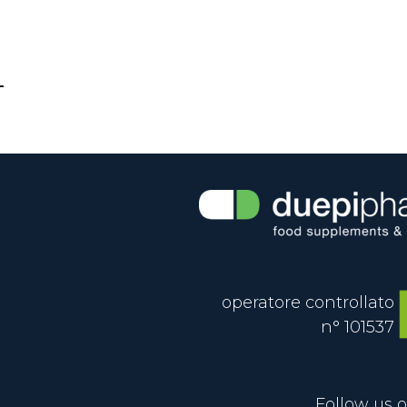
operatore controllato
n° 101537
Follow us o