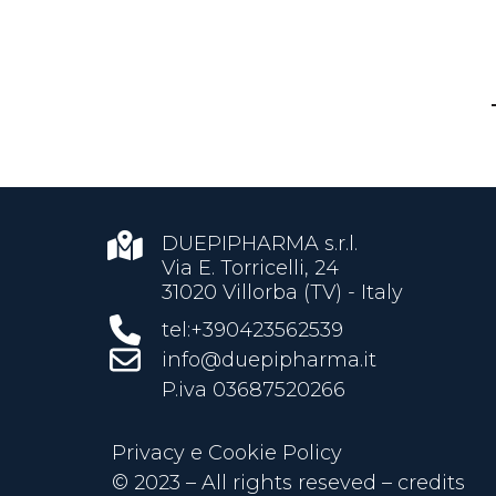
DUEPIPHARMA s.r.l.
Via E. Torricelli, 24
31020 Villorba (TV) - Italy
tel:+390423562539
info@duepipharma.it
P.iva 03687520266
Privacy e Cookie Policy
© 2023 – All rights reseved –
credits