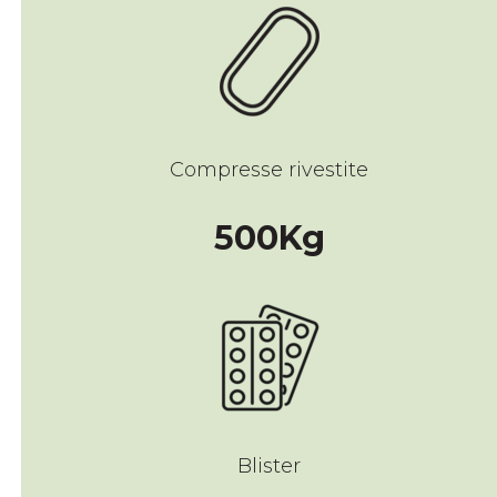
Compresse rivestite
500
500
Kg
Blister