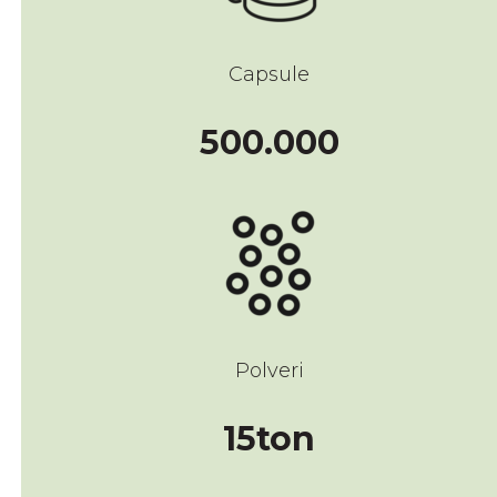
Capsule
500000
500.000
Polveri
15
15
ton